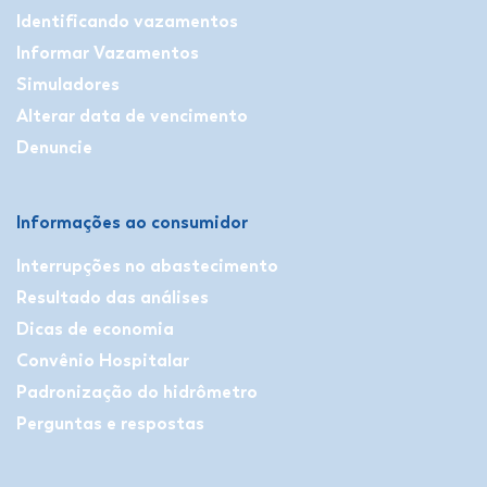
Identificando vazamentos
Informar Vazamentos
Simuladores
Alterar data de vencimento
Denuncie
Informações ao consumidor
Interrupções no abastecimento
Resultado das análises
Dicas de economia
Convênio Hospitalar
Padronização do hidrômetro
Perguntas e respostas